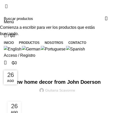
Lorem ipsum
Menú
Comienza a escribir para ver los productos que estás
buscando.
/
₲
0
INICIO
PRODUCTOS
NOSOTROS
CONTACTO
Acceso / Registro
₲
0
DECORATION
27
27
26
AGO
AGO
AGO
New home decor from John Doerson
Giuliana Scavonne
26
AGO