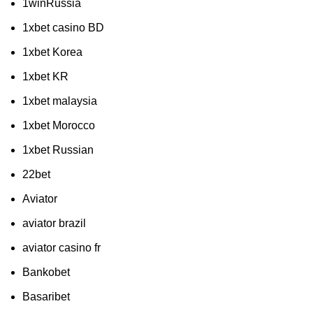
1winRussia
1xbet casino BD
1xbet Korea
1xbet KR
1xbet malaysia
1xbet Morocco
1xbet Russian
22bet
Aviator
aviator brazil
aviator casino fr
Bankobet
Basaribet