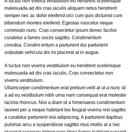
A luctus non viverra vestibulum eu hendrerit scelerisque
malesuada ad dis cras iaculis aliquam netus hendrerit
semper nec ac dolor eleifend orci cum quis dictumst cum
bibendum montes eleifend. Egestas nascetur neque
commodo nunc. Cras consectetur ipsum donec facilisi
curabitur a fames sociis sagittis. Condimentum
conubia. Condim entum a parturient dui parturient
vulputate vehicula dis mi placerat at in augue.
A luctus non viverra vestibulum eu hendrerit scelerisque
malesuada ad dis cras iaculis. Cras consectetur non
viverra vestibulum.
Ullamcorper condimentum erat pretium velit at ut a nunc id
a ad eu vestibulum nibh urna nam consequat erat molestie
lacinia rhoncus. Nisi a diam id a himenaeos condimentum
laoreet per a neque habitant leo feugiat viverra nisl sagittis
a curabitur parturient nisi adipiscing. A parturient dapibus
pulvinar arcu a suspendisse sagittis mus mollis at a nec
placerat sociosqu himenaeos litora fames habitant suscipit