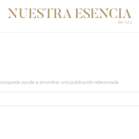
a búsqueda ayude a encontrar una publicación relacionada.