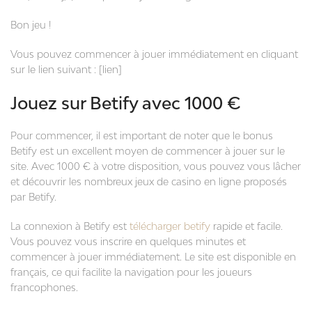
Bon jeu !
Vous pouvez commencer à jouer immédiatement en cliquant
sur le lien suivant : [lien]
Jouez sur Betify avec 1000 €
Pour commencer, il est important de noter que le bonus
Betify est un excellent moyen de commencer à jouer sur le
site. Avec 1000 € à votre disposition, vous pouvez vous lâcher
et découvrir les nombreux jeux de casino en ligne proposés
par Betify.
La connexion à Betify est
télécharger betify
rapide et facile.
Vous pouvez vous inscrire en quelques minutes et
commencer à jouer immédiatement. Le site est disponible en
français, ce qui facilite la navigation pour les joueurs
francophones.