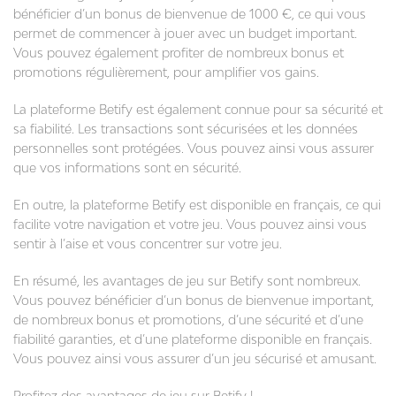
bénéficier d’un bonus de bienvenue de 1000 €, ce qui vous
permet de commencer à jouer avec un budget important.
Vous pouvez également profiter de nombreux bonus et
promotions régulièrement, pour amplifier vos gains.
La plateforme Betify est également connue pour sa sécurité et
sa fiabilité. Les transactions sont sécurisées et les données
personnelles sont protégées. Vous pouvez ainsi vous assurer
que vos informations sont en sécurité.
En outre, la plateforme Betify est disponible en français, ce qui
facilite votre navigation et votre jeu. Vous pouvez ainsi vous
sentir à l’aise et vous concentrer sur votre jeu.
En résumé, les avantages de jeu sur Betify sont nombreux.
Vous pouvez bénéficier d’un bonus de bienvenue important,
de nombreux bonus et promotions, d’une sécurité et d’une
fiabilité garanties, et d’une plateforme disponible en français.
Vous pouvez ainsi vous assurer d’un jeu sécurisé et amusant.
Profitez des avantages de jeu sur Betify !