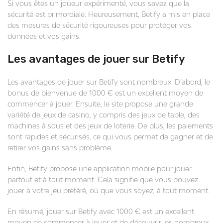
Si vous êtes un joueur expérimenté, vous savez que la
sécurité est primordiale. Heureusement, Betify a mis en place
des mesures de sécurité rigoureuses pour protéger vos
données et vos gains.
Les avantages de jouer sur Betify
Les avantages de jouer sur Betify sont nombreux. D’abord, le
bonus de bienvenue de 1000 € est un excellent moyen de
commencer à jouer. Ensuite, le site propose une grande
variété de jeux de casino, y compris des jeux de table, des
machines à sous et des jeux de loterie. De plus, les paiements
sont rapides et sécurisés, ce qui vous permet de gagner et de
retirer vos gains sans problème.
Enfin, Betify propose une application mobile pour jouer
partout et à tout moment. Cela signifie que vous pouvez
jouer à votre jeu préféré, où que vous soyez, à tout moment.
En résumé, jouer sur Betify avec 1000 € est un excellent
moyen de commencer à jouer et de découvrir les nombreux