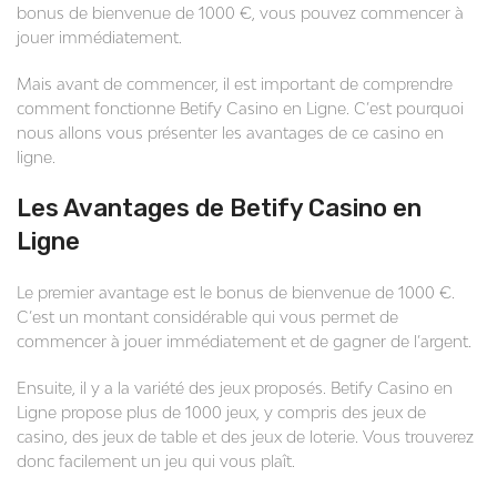
bonus de bienvenue de 1000 €, vous pouvez commencer à
jouer immédiatement.
Mais avant de commencer, il est important de comprendre
comment fonctionne Betify Casino en Ligne. C’est pourquoi
nous allons vous présenter les avantages de ce casino en
ligne.
Les Avantages de Betify Casino en
Ligne
Le premier avantage est le bonus de bienvenue de 1000 €.
C’est un montant considérable qui vous permet de
commencer à jouer immédiatement et de gagner de l’argent.
Ensuite, il y a la variété des jeux proposés. Betify Casino en
Ligne propose plus de 1000 jeux, y compris des jeux de
casino, des jeux de table et des jeux de loterie. Vous trouverez
donc facilement un jeu qui vous plaît.