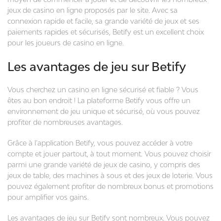
jeux de casino en ligne proposés par le site. Avec sa
connexion rapide et facile, sa grande variété de jeux et ses
paiements rapides et sécurisés, Betify est un excellent choix
pour les joueurs de casino en ligne.
Les avantages de jeu sur Betify
Vous cherchez un casino en ligne sécurisé et fiable ? Vous
êtes au bon endroit ! La plateforme Betify vous offre un
environnement de jeu unique et sécurisé, où vous pouvez
profiter de nombreuses avantages.
Grâce à l’application Betify, vous pouvez accéder à votre
compte et jouer partout, à tout moment. Vous pouvez choisir
parmi une grande variété de jeux de casino, y compris des
jeux de table, des machines à sous et des jeux de loterie. Vous
pouvez également profiter de nombreux bonus et promotions
pour amplifier vos gains.
Les avantages de jeu sur Betify sont nombreux. Vous pouvez