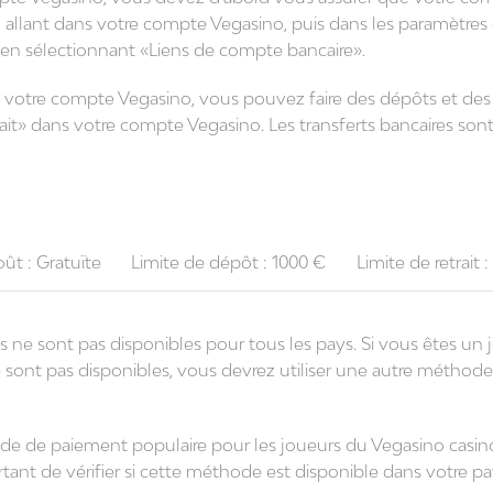
n allant dans votre compte Vegasino, puis dans les paramètres
 en sélectionnant «Liens de compte bancaire».
 votre compte Vegasino, vous pouvez faire des dépôts et des r
ait» dans votre compte Vegasino. Les transferts bancaires son
ût : Gratuïte
Limite de dépôt : 1000 €
Limite de retrait 
es ne sont pas disponibles pour tous les pays. Si vous êtes un
e sont pas disponibles, vous devrez utiliser une autre méthod
ode de paiement populaire pour les joueurs du Vegasino casin
portant de vérifier si cette méthode est disponible dans votre p