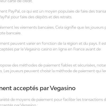
leur carte de crédit.
ment PayPal, ce qui est un moyen populaire de faire des trans
ayPal pour faire des dépôts et des retraits.
alement les virements bancaires. Cela signifie que les joueurs
mpte bancaire.
ment peuvent varier en fonction de la région et du pays. Il e
ceptées par le Vegasino casino en ligne en France avant de
 propose des méthodes de paiement fiables et sécurisées, no
ires. Les joueurs peuvent choisir la méthode de paiement qui le
ment acceptés par Vegasino
variété de moyens de paiement pour faciliter les transactions 
cceptés par Vegasino :