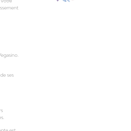
 votre
lissement
Vegasino.
 de ses
rs
s.
mpte est