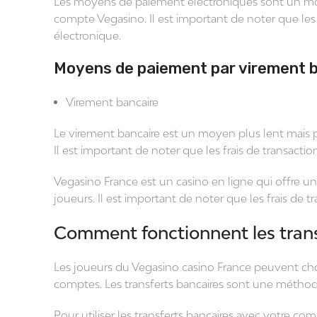
Les moyens de paiement électroniques sont un moyen
compte Vegasino. Il est important de noter que les
électronique.
Moyens de paiement par virement 
Virement bancaire
Le virement bancaire est un moyen plus lent mais p
Il est important de noter que les frais de transacti
Vegasino France est un casino en ligne qui offre 
joueurs. Il est important de noter que les frais de 
Comment fonctionnent les trans
Les joueurs du Vegasino casino France peuvent chois
comptes. Les transferts bancaires sont une méthode
Pour utiliser les transferts bancaires avec votre 