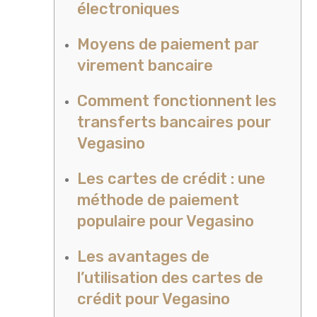
électroniques
Moyens de paiement par
virement bancaire
Comment fonctionnent les
transferts bancaires pour
Vegasino
Les cartes de crédit : une
méthode de paiement
populaire pour Vegasino
Les avantages de
l’utilisation des cartes de
crédit pour Vegasino