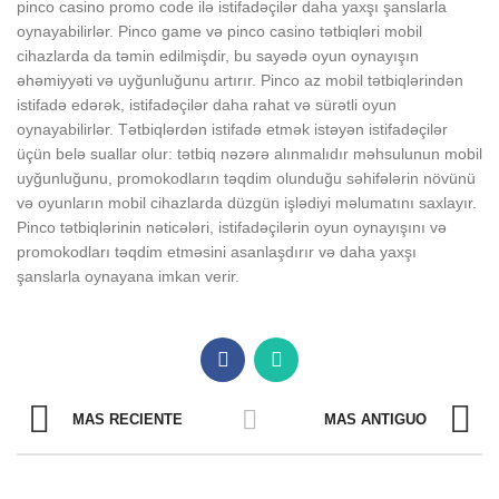
pinco casino promo code ilə istifadəçilər daha yaxşı şanslarla
oynayabilirlər. Pinco game və pinco casino tətbiqləri mobil
cihazlarda da təmin edilmişdir, bu sayədə oyun oynayışın
əhəmiyyəti və uyğunluğunu artırır. Pinco az mobil tətbiqlərindən
istifadə edərək, istifadəçilər daha rahat və sürətli oyun
oynayabilirlər. Tətbiqlərdən istifadə etmək istəyən istifadəçilər
üçün belə suallar olur: tətbiq nəzərə alınmalıdır məhsulunun mobil
uyğunluğunu, promokodların təqdim olunduğu səhifələrin növünü
və oyunların mobil cihazlarda düzgün işlədiyi məlumatını saxlayır.
Pinco tətbiqlərinin nəticələri, istifadəçilərin oyun oynayışını və
promokodları təqdim etməsini asanlaşdırır və daha yaxşı
şanslarla oynayana imkan verir.
MAS RECIENTE
MAS ANTIGUO