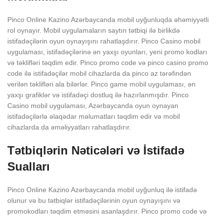
Pinco Online Kazino Azərbaycanda mobil uyğunluqda əhəmiyyətli
rol oynayır. Mobil uygulamaların saytın tətbiqi ilə birlikdə
istifadəçilərin oyun oynayışını rahatlaşdırır. Pinco Casino mobil
uygulaması, istifadəçilərinə ən yaxşı oyunları, yeni promo kodları
və təklifləri təqdim edir. Pinco promo code və pinco casino promo
code ilə istifadəçilər mobil cihazlarda da pinco az tərəfindən
verilən təklifləri ala bilərlər. Pinco game mobil uygulaması, ən
yaxşı grafiklər və istifadəçi dostluq ilə hazırlanmışdır. Pinco
Casino mobil uygulaması, Azərbaycanda oyun oynayan
istifadəçilərlə əlaqədar məlumatları təqdim edir və mobil
cihazlarda da əməliyyatları rahatlaşdırır.
Tətbiqlərin Nəticələri və İstifadə
Sualları
Pinco Online Kazino Azərbaycanda mobil uyğunluq ilə istifadə
olunur və bu tətbiqlər istifadəçilərinin oyun oynayışını və
promokodları təqdim etməsini asanlaşdırır. Pinco promo code və