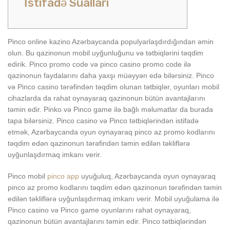
İstifadə Sualları
Pinco online kazino Azərbaycanda populyarlaşdırdığından əmin
olun. Bu qazinonun mobil uyğunluğunu və tətbiqlərini təqdim
edirik. Pinco promo code və pinco casino promo code ilə
qazinonun faydalarını daha yaxşı müəyyən edə bilərsiniz. Pinco
və Pinco casino tərəfindən təqdim olunan tətbiqlər, oyunları mobil
cihazlarda da rahat oynayaraq qazinonun bütün avantajlarını
təmin edir. Pinko və Pinco game ilə bağlı məlumatlar da burada
tapa bilərsiniz. Pinco casino və Pinco tətbiqlərindən istifadə
etmək, Azərbaycanda oyun oynayaraq pinco az promo kodlarını
təqdim edən qazinonun tərəfindən təmin edilən təkliflərə
uyğunlaşdırmaq imkanı verir.
Pinco mobil
pinco app
uyuğuluq, Azərbaycanda oyun oynayaraq
pinco az promo kodlarını təqdim edən qazinonun tərəfindən təmin
edilən təkliflərə uyğunlaşdırmaq imkanı verir. Mobil uyuğulama ilə
Pinco casino və Pinco game oyunlarını rahat oynayaraq,
qazinonun bütün avantajlarını təmin edir. Pinco tətbiqlərindən