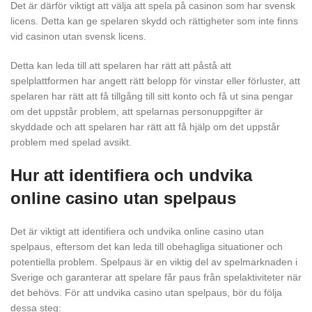
Det är därför viktigt att välja att spela på casinon som har svensk
licens. Detta kan ge spelaren skydd och rättigheter som inte finns
vid casinon utan svensk licens.
Detta kan leda till att spelaren har rätt att påstå att
spelplattformen har angett rätt belopp för vinstar eller förluster, att
spelaren har rätt att få tillgång till sitt konto och få ut sina pengar
om det uppstår problem, att spelarnas personuppgifter är
skyddade och att spelaren har rätt att få hjälp om det uppstår
problem med spelad avsikt.
Hur att identifiera och undvika
online casino utan spelpaus
Det är viktigt att identifiera och undvika online casino utan
spelpaus, eftersom det kan leda till obehagliga situationer och
potentiella problem. Spelpaus är en viktig del av spelmarknaden i
Sverige och garanterar att spelare får paus från spelaktiviteter när
det behövs. För att undvika casino utan spelpaus, bör du följa
dessa steg: