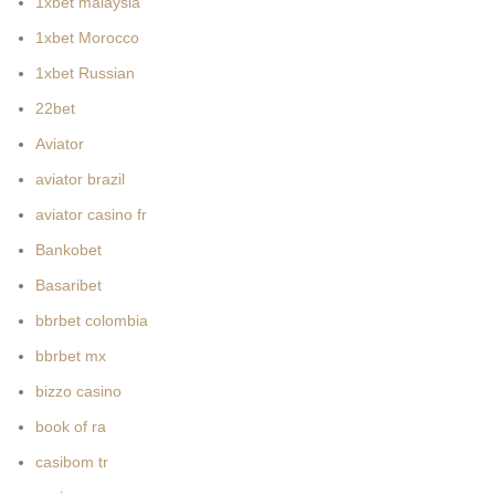
1xbet malaysia
1xbet Morocco
1xbet Russian
22bet
Aviator
aviator brazil
aviator casino fr
Bankobet
Basaribet
bbrbet colombia
bbrbet mx
bizzo casino
book of ra
casibom tr