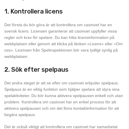
1. Kontrollera licens
Det första du bör göra är att kontrollera om casinoet har en
svensk licens. Licensen garanterar att casinoet uppfyller vissa
regler och krav för spelare. Du kan hitta licensinformation på
webbplatsen eller genom att klicka på länken «Licens» eller «Om
oss». Licensen från Spelinspektionen bör vara tydligt synlig på
webbplatsen.
2. Sök efter spelpaus
Det andra steget är att se efter om casinoet erbjuder spelpaus.
Spelpaus är en viktig funktion som hjälper spelare att styra sina
spelaktiviteter. Du bör kunna aktivera spelpausen enkelt och utan
problem. Kontrollera om casinoet har en enkel process för att
aktivera spelpausen och om det finns kontaktinformation för att
begära spelpaus.
Det är också viktigt att kontrollera om casinoet har samarbetat