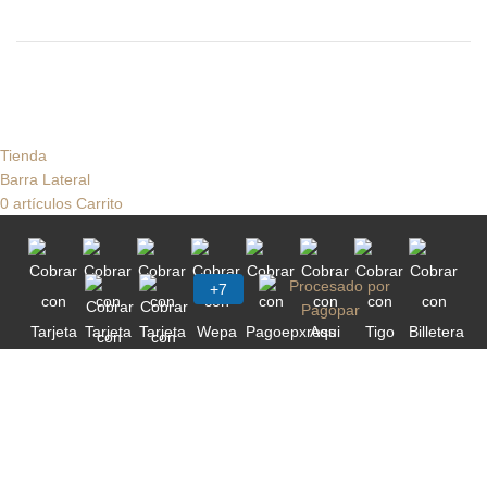
Tienda
Barra Lateral
0
artículos
Carrito