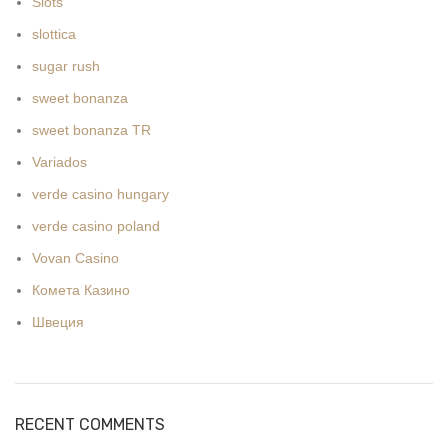
Slots
slottica
sugar rush
sweet bonanza
sweet bonanza TR
Variados
verde casino hungary
verde casino poland
Vovan Casino
Комета Казино
Швеция
RECENT COMMENTS