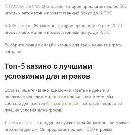
2. Betway Casino. Это казино, которое предлагает более 500
игровых автоматов и приветственный бонус до 1000€.
3. 888 Casino. Это казино, которое предлагает более 2000
игровых автоматов и приветственный бонус до 100€.
Выберите лучшее онлайн-казино для вас и начните играть
сегодня!
Топ-5 казино с лучшими
условиями для игроков
Если вы ищете казино, где можно играть на деньги и
наслаждаться слотами, то вы в правильном месте. Мы
собрали для вас топ-5
казино онлайн
, которые предлагают
лучшие условия для игроков.
1. Casino.com – это один из лучших онлайн-казино, где можно
играть на деньги. Он предлагает более 1 000 игровых