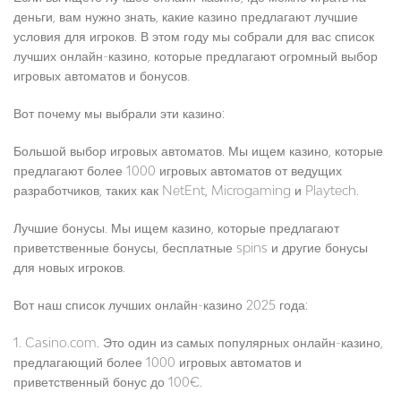
деньги, вам нужно знать, какие казино предлагают лучшие
условия для игроков. В этом году мы собрали для вас список
лучших онлайн-казино, которые предлагают огромный выбор
игровых автоматов и бонусов.
Вот почему мы выбрали эти казино:
Большой выбор игровых автоматов. Мы ищем казино, которые
предлагают более 1000 игровых автоматов от ведущих
разработчиков, таких как NetEnt, Microgaming и Playtech.
Лучшие бонусы. Мы ищем казино, которые предлагают
приветственные бонусы, бесплатные spins и другие бонусы
для новых игроков.
Вот наш список лучших онлайн-казино 2025 года:
1. Casino.com. Это один из самых популярных онлайн-казино,
предлагающий более 1000 игровых автоматов и
приветственный бонус до 100€.