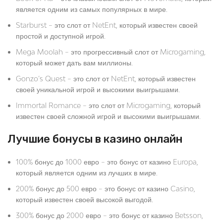
является одним из самых популярных в мире.
Starburst – это слот от NetEnt, который известен своей
простой и доступной игрой.
Mega Moolah – это прогрессивный слот от Microgaming,
который может дать вам миллионы.
Gonzo’s Quest – это слот от NetEnt, который известен
своей уникальной игрой и высокими выигрышами.
Immortal Romance – это слот от Microgaming, который
известен своей сложной игрой и высокими выигрышами.
Лучшие бонусы в казино онлайн
100% бонус до 1000 евро – это бонус от казино Europa,
который является одним из лучших в мире.
200% бонус до 500 евро – это бонус от казино Casino,
который известен своей высокой выгодой.
300% бонус до 2000 евро – это бонус от казино Betsson,