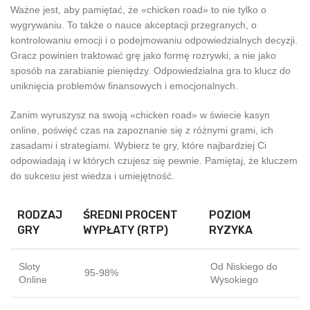
Ważne jest, aby pamiętać, że «chicken road» to nie tylko o
wygrywaniu. To także o nauce akceptacji przegranych, o
kontrolowaniu emocji i o podejmowaniu odpowiedzialnych decyzji.
Gracz powinien traktować grę jako formę rozrywki, a nie jako
sposób na zarabianie pieniędzy. Odpowiedzialna gra to klucz do
uniknięcia problemów finansowych i emocjonalnych.
Zanim wyruszysz na swoją «chicken road» w świecie kasyn
online, poświęć czas na zapoznanie się z różnymi grami, ich
zasadami i strategiami. Wybierz te gry, które najbardziej Ci
odpowiadają i w których czujesz się pewnie. Pamiętaj, że kluczem
do sukcesu jest wiedza i umiejętność.
RODZAJ
ŚREDNI PROCENT
POZIOM
GRY
WYPŁATY (RTP)
RYZYKA
Sloty
Od Niskiego do
95-98%
Online
Wysokiego