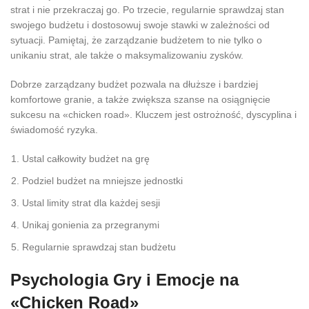
strat i nie przekraczaj go. Po trzecie, regularnie sprawdzaj stan
swojego budżetu i dostosowuj swoje stawki w zależności od
sytuacji. Pamiętaj, że zarządzanie budżetem to nie tylko o
unikaniu strat, ale także o maksymalizowaniu zysków.
Dobrze zarządzany budżet pozwala na dłuższe i bardziej
komfortowe granie, a także zwiększa szanse na osiągnięcie
sukcesu na «chicken road». Kluczem jest ostrożność, dyscyplina i
świadomość ryzyka.
Ustal całkowity budżet na grę
Podziel budżet na mniejsze jednostki
Ustal limity strat dla każdej sesji
Unikaj gonienia za przegranymi
Regularnie sprawdzaj stan budżetu
Psychologia Gry i Emocje na
«Chicken Road»