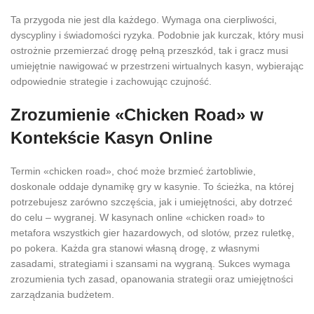
Ta przygoda nie jest dla każdego. Wymaga ona cierpliwości,
dyscypliny i świadomości ryzyka. Podobnie jak kurczak, który musi
ostrożnie przemierzać drogę pełną przeszkód, tak i gracz musi
umiejętnie nawigować w przestrzeni wirtualnych kasyn, wybierając
odpowiednie strategie i zachowując czujność.
Zrozumienie «Chicken Road» w
Kontekście Kasyn Online
Termin «chicken road», choć może brzmieć żartobliwie,
doskonale oddaje dynamikę gry w kasynie. To ścieżka, na której
potrzebujesz zarówno szczęścia, jak i umiejętności, aby dotrzeć
do celu – wygranej. W kasynach online «chicken road» to
metafora wszystkich gier hazardowych, od slotów, przez ruletkę,
po pokera. Każda gra stanowi własną drogę, z własnymi
zasadami, strategiami i szansami na wygraną. Sukces wymaga
zrozumienia tych zasad, opanowania strategii oraz umiejętności
zarządzania budżetem.