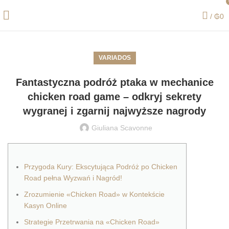
/
₲
0
VARIADOS
Fantastyczna podróż ptaka w mechanice
chicken road game – odkryj sekrety
wygranej i zgarnij najwyższe nagrody
Giuliana Scavonne
Przygoda Kury: Ekscytująca Podróż po Chicken
Road pełna Wyzwań i Nagród!
Zrozumienie «Chicken Road» w Kontekście
Kasyn Online
Strategie Przetrwania na «Chicken Road»