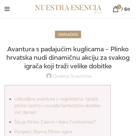
0
/
₲
0
VARIADOS
Avantura s padajućim kuglicama – Plinko
hrvatska nudi dinamičnu akciju za svakog
igrača koji traži velike dobitke
Giuliana Scavonne
Uzbudljiva avantura s nagradama: Igrajte
plinko casino i osvojite fantastične dobitke
već danas!
Što je Plinko Casino i Kako Funkcionira?
Povijest i Razvoj Plinko Igara