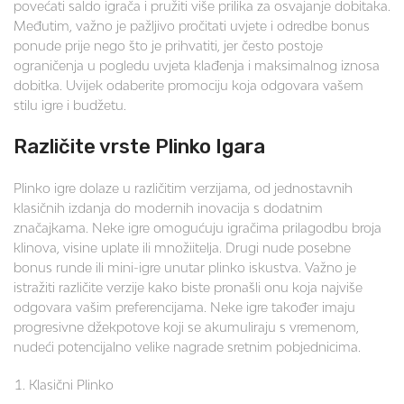
povećati saldo igrača i pružiti više prilika za osvajanje dobitaka.
Međutim, važno je pažljivo pročitati uvjete i odredbe bonus
ponude prije nego što je prihvatiti, jer često postoje
ograničenja u pogledu uvjeta klađenja i maksimalnog iznosa
dobitka. Uvijek odaberite promociju koja odgovara vašem
stilu igre i budžetu.
Različite vrste Plinko Igara
Plinko igre dolaze u različitim verzijama, od jednostavnih
klasičnih izdanja do modernih inovacija s dodatnim
značajkama. Neke igre omogućuju igračima prilagodbu broja
klinova, visine uplate ili množiitelja. Drugi nude posebne
bonus runde ili mini-igre unutar plinko iskustva. Važno je
istražiti različite verzije kako biste pronašli onu koja najviše
odgovara vašim preferencijama. Neke igre također imaju
progresivne džekpotove koji se akumuliraju s vremenom,
nudeći potencijalno velike nagrade sretnim pobjednicima.
Klasični Plinko