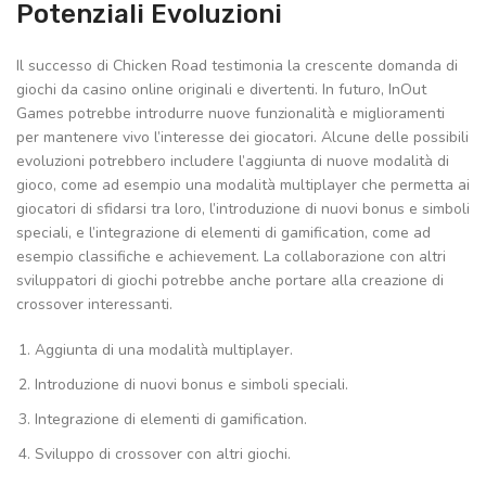
Potenziali Evoluzioni
Il successo di Chicken Road testimonia la crescente domanda di
giochi da casino online originali e divertenti. In futuro, InOut
Games potrebbe introdurre nuove funzionalità e miglioramenti
per mantenere vivo l’interesse dei giocatori. Alcune delle possibili
evoluzioni potrebbero includere l’aggiunta di nuove modalità di
gioco, come ad esempio una modalità multiplayer che permetta ai
giocatori di sfidarsi tra loro, l’introduzione di nuovi bonus e simboli
speciali, e l’integrazione di elementi di gamification, come ad
esempio classifiche e achievement. La collaborazione con altri
sviluppatori di giochi potrebbe anche portare alla creazione di
crossover interessanti.
Aggiunta di una modalità multiplayer.
Introduzione di nuovi bonus e simboli speciali.
Integrazione di elementi di gamification.
Sviluppo di crossover con altri giochi.