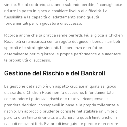
vincite. Se, al contrario, si stanno subendo perdite, è consigliabile
ridurre la posta in gioco o cambiare livello di difficoltà. La
flessibilità e la capacità di adattamento sono qualità
fondamentali per un giocatore di successo.
Ricorda anche che la pratica rende perfetti. Più si gioca a Chicken
Road, più si familiarizza con le regole del gioco, i bonus, i simboli
speciali e le strategie vincenti. L’esperienza è un fattore
determinante per migliorare le proprie performance e aumentare
le probabilità di successo.
Gestione del Rischio e del Bankroll
La gestione del rischio è un aspetto cruciale in qualsiasi gioco
d’azzardo, e Chicken Road non fa eccezione. È fondamentale
comprendere i potenziali rischi e le relative ricompense, e
prendere decisioni consapevoli in base alla propria tolleranza al
rischio. Un approccio prudente consiste nel stabilire un limite di
perdita e un limite di vincita, e attenersi a questi limiti anche in
caso di emozioni forti. Evitare di inseguire le perdite è un errore