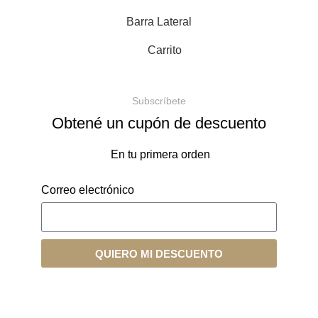
Barra Lateral
Carrito
Subscríbete
Obtené un cupón de descuento
En tu primera orden
Correo electrónico
QUIERO MI DESCUENTO