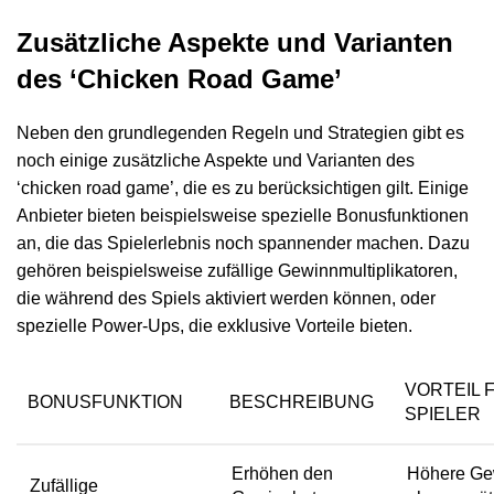
Zusätzliche Aspekte und Varianten
des ‘Chicken Road Game’
Neben den grundlegenden Regeln und Strategien gibt es
noch einige zusätzliche Aspekte und Varianten des
‘chicken road game’, die es zu berücksichtigen gilt. Einige
Anbieter bieten beispielsweise spezielle Bonusfunktionen
an, die das Spielerlebnis noch spannender machen. Dazu
gehören beispielsweise zufällige Gewinnmultiplikatoren,
die während des Spiels aktiviert werden können, oder
spezielle Power-Ups, die exklusive Vorteile bieten.
VORTEIL 
BONUSFUNKTION
BESCHREIBUNG
SPIELER
Erhöhen den
Höhere Ge
Zufällige