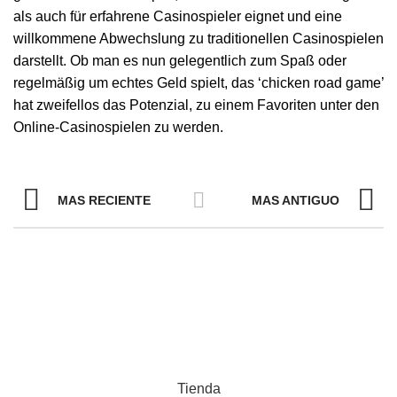
als auch für erfahrene Casinospieler eignet und eine
willkommene Abwechslung zu traditionellen Casinospielen
darstellt. Ob man es nun gelegentlich zum Spaß oder
regelmäßig um echtes Geld spielt, das ‘chicken road game’
hat zweifellos das Potenzial, zu einem Favoriten unter den
Online-Casinospielen zu werden.
MAS RECIENTE
MAS ANTIGUO
Tienda