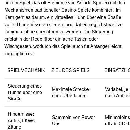
um ein Spiel, das oft Elemente von Arcade-Spielen mit den
Mechanismen traditioneller Casino-Spiele kombiniert. Im
Kern geht es darum, ein virtuelles Huhn über eine Straße
voller Hindernisse zu steuern und dabei möglichst weit zu
kommen, ohne überfahren zu werden. Die Steuerung
erfolgt in der Regel über einfache Tasten oder
Wischgesten, wodurch das Spiel auch für Anfänger leicht
zugänglich ist.
SPIELMECHANIK
ZIEL DES SPIELS
EINSATZH
Steuerung eines
Maximale Strecke
Variabel, je
Huhns über eine
ohne Überfahren
nach Anbiet
Straße
Hindernisse:
Sammeln von Power-
Minimaleins
Autos, LKWs,
Ups
oft ab 0,10 
Zäune