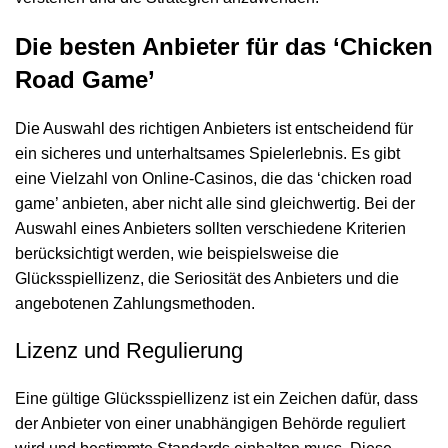
Die besten Anbieter für das ‘Chicken
Road Game’
Die Auswahl des richtigen Anbieters ist entscheidend für
ein sicheres und unterhaltsames Spielerlebnis. Es gibt
eine Vielzahl von Online-Casinos, die das ‘chicken road
game’ anbieten, aber nicht alle sind gleichwertig. Bei der
Auswahl eines Anbieters sollten verschiedene Kriterien
berücksichtigt werden, wie beispielsweise die
Glücksspiellizenz, die Seriosität des Anbieters und die
angebotenen Zahlungsmethoden.
Lizenz und Regulierung
Eine gültige Glücksspiellizenz ist ein Zeichen dafür, dass
der Anbieter von einer unabhängigen Behörde reguliert