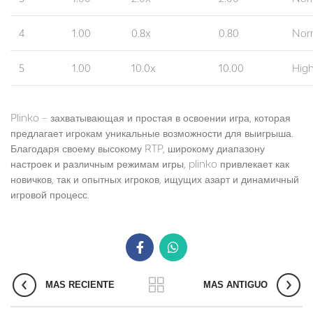
4
1.00
0.8x
0.80
Nor
5
1.00
10.0x
10.00
Hig
Plinko – захватывающая и простая в освоении игра, которая
предлагает игрокам уникальные возможности для выигрыша.
Благодаря своему высокому RTP, широкому диапазону
настроек и различным режимам игры, plinko привлекает как
новичков, так и опытных игроков, ищущих азарт и динамичный
игровой процесс.
MAS RECIENTE
MAS ANTIGUO