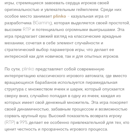
игры, стремящиеся завоевать сердца игроков своей
оригинальностью и увлекательным геймплеем. Среди них
особое место занимает
– казуальная игра от
plinko
разработчика BGaming, которая выделяется своей простотой,
высоким RTP и потенциально огромными выигрышами. Эта
игра предлагает свежий взгляд на классические аркадные
механики, сочетая в себе элемент случайности и
стратегический выбор параметров игры, что делает ее
интересной как для новичков, так и для опытных игроков.
По сути, plinko представляет собой современную
интерпретацию классического игрового автомата, где вместо
вращающихся барабанов используется пирамидальная
структура с множеством ячеек и шарик, который опускается
сверху вниз, случайно попадая в одну из ячеек, каждая из
которых имеет свой денежный множитель. Эта игра покоряет
своей динамичностью, забавным процессом и возможностью
сорвать крупный куш. Высокий показатель возврата игроку
(RTP) в 99% делает ее особенно привлекательной для тех, кто
ценит честность и прозрачность игрового процесса.