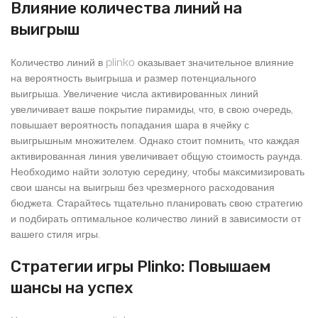
Влияние количества линий на
выигрыш
Количество линий в plinko оказывает значительное влияние
на вероятность выигрыша и размер потенциального
выигрыша. Увеличение числа активированных линий
увеличивает ваше покрытие пирамиды, что, в свою очередь,
повышает вероятность попадания шара в ячейку с
выигрышным множителем. Однако стоит помнить, что каждая
активированная линия увеличивает общую стоимость раунда.
Необходимо найти золотую середину, чтобы максимизировать
свои шансы на выигрыш без чрезмерного расходования
бюджета. Старайтесь тщательно планировать свою стратегию
и подбирать оптимальное количество линий в зависимости от
вашего стиля игры.
Стратегии игры Plinko: Повышаем
шансы на успех