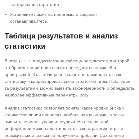
тестирования стратегий.
Установите лимит на проигрыш и вовремя
останавливайтесь.
Таблица результатов и анализ
статистики
В игре plinko предусмотрена таблица результатов, в которой
отображается история ваших последних выигрышей и
проигрышей. Эта таблица позволяет анализировать свою
статистику и корректировать свою стратегию игры. Наблюдая
за результатами, можно выявить закономерности и определить
наиболее эффективные параметры игры.
Анализ статистики позволяет понять, какие уровни риска и
количество линий приносят наибольший выигрыш, а также
выявить периоды удачи и неудачи. На основе этой
информации можно адаптировать свою стратегию игры и
повысить свои шансы на получение прибыли. Сохраняйте