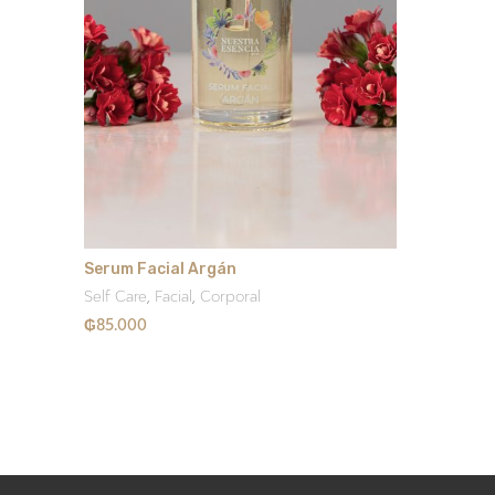
Serum Facial Argán
Self Care
,
Facial
,
Corporal
₲
85.000
Añadir Al Carrito