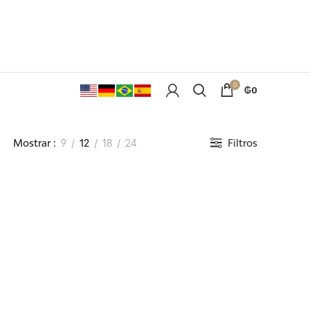
0
₲
0
Mostrar
9
12
18
24
Filtros