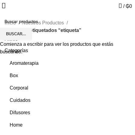
/
₲
0
Inicio
Nuestros Productos
Productos etiquetados “etiqueta”
BUSCAR...
Filtros
Comienza a escribir para ver los productos que estás
Categorías
buscando.
Aromaterapia
Box
Corporal
Cuidados
Difusores
Home