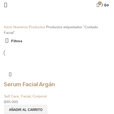
0
/
₲
0
Inicio
Nuestros Productos
Productos etiquetados “Cuidado
Facial”
Filtros
Serum Facial Argán
Self Care
,
Facial
,
Corporal
₲
85.000
AÑADIR AL CARRITO