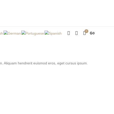
0
₲
0
pien. Aliquam hendrerit euismod eros, eget cursus ipsum.