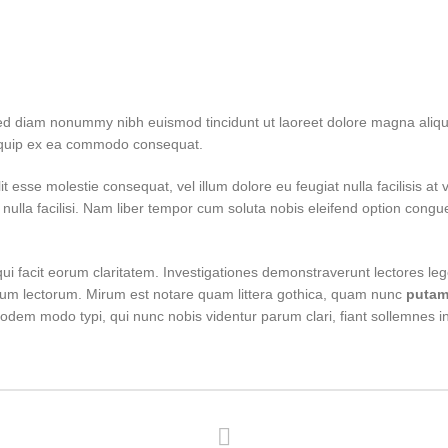
 sed diam nonummy nibh euismod tincidunt ut laoreet dolore magna aliqu
 aliquip ex ea commodo consequat.
it esse molestie consequat, vel illum dolore eu feugiat nulla facilisis at
t nulla facilisi. Nam liber tempor cum soluta nobis eleifend option cong
 qui facit eorum claritatem. Investigationes demonstraverunt lectores leg
um lectorum. Mirum est notare quam littera gothica, quam nunc
putam
odem modo typi, qui nunc nobis videntur parum clari, fiant sollemnes i