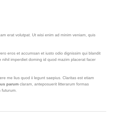
am erat volutpat. Ut wisi enim ad minim veniam, quis
 vero eros et accumsan et iusto odio dignissim qui blandit
ue nihil imperdiet doming id quod mazim placerat facer
ere me lius quod ii legunt saepius. Claritas est etiam
us parum
claram, anteposuerit litterarum formas
n futurum.