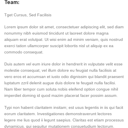
Team:
Tget Cursus, Sed Facilisis
Lorem ipsum dolor sit amet, consectetuer adipiscing elit, sed diam
nonummy nibh euismod tincidunt ut laoreet dolore magna
aliquam erat volutpat. Ut wisi enim ad minim veniam, quis nostrud
exerci tation ullamcorper suscipit lobortis nisl ut aliquip ex ea
commodo consequat.
Duis autem vel eum iriure dolor in hendrerit in vulputate velit esse
molestie consequat, vel illum dolore eu feugiat nulla facilisis at
vero eros et accumsan et iusto odio dignissim qui blandit praesent
luptatum zzril delenit augue duis dolore te feugait nulla facilisi.
Nam liber tempor cum soluta nobis eleifend option congue nihil
imperdiet doming id quod mazim placerat facer possim assum.
Typi non habent claritatem insitam; est usus legentis in iis qui facit
eorum claritatem. Investigationes demonstraverunt lectores
legere me lius quod ii legunt saepius. Claritas est etiam processus
dynamicus, qui sequitur mutationem consuetudium lectorum.